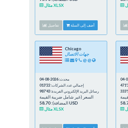
مثال XLSX
أضف إلى السلة
تفاصيل
Chicago
جهات الاتصال
@
@
محدث:
2026-08-04
2
إجمالي عدد الشركات:
22'013
5
رسائل البريد الإلكتروني الفريدة:
43'987
قيمة
السعر (غير شامل ضريبة القيمة
58.70 USD
المضافة):
مثال XLSX