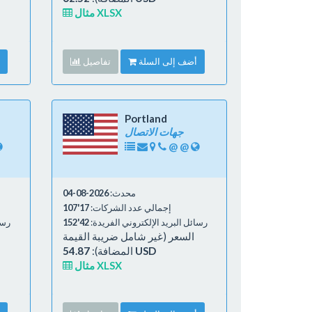
مثال XLSX
أضف إلى السلة
تفاصيل
Portland
جهات الاتصال
@
@
محدث:
2026-08-04
إجمالي عدد الشركات:
17'107
رسائل البريد الإلكتروني الفريدة:
42'152
رسا
السعر (غير شامل ضريبة القيمة
54.87 USD
المضافة):
مثال XLSX