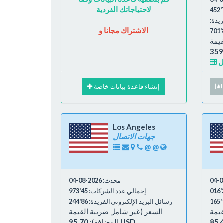
لاحتياجاتك الفردية
ريدة:
الاشتراك مجانا و
قيمة
إنشاء قاعدة بيانات خاصة
Los Angeles
جهات الاتصال
@
@
محدث:
2026-08-04
3
إجمالي عدد الشركات:
45'973
1
رسائل البريد الإلكتروني الفريدة:
86'244
قيمة
السعر (غير شامل ضريبة القيمة
95.70 USD
المضافة):