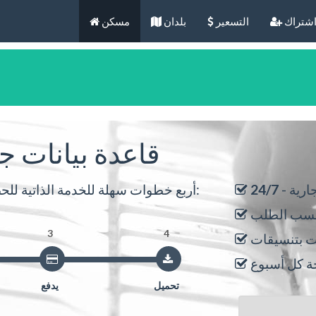
شتراك
التسعير
بلدان
مسكن
قاعدة بيانات ج
ارية -
24/7
أربع خطوات سهلة للخدمة الذاتية للحصول على جهات اتصال عمل في بضع دقائق:
حسب الطلب
3
4
ة كل أسبوع
تحميل
يدفع