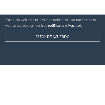
Este sitio web está utilizando cookies. Al usar nuestro sitio
web, usted acepta nuestros
política de privacidad
.
ESTOY DE ACUERDO
Paises
Preguntas Frecuentes
Precios
Blog
Medios de Pago
Agrega tu empresa