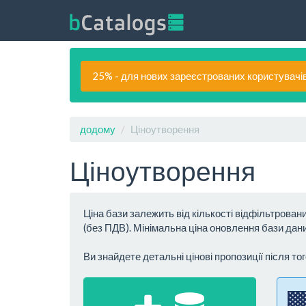
25% - для нових зареєстрованих користувачі
додому
Ціноутворення
Ціноутворення
Ціна бази залежить від кількості відфільтрован
(без ПДВ). Мінімальна ціна оновлення бази да
Ви знайдете детальні цінові пропозиції після тог