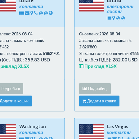
Штати
Штати
контакти
електронні
листи
@
@
@
@
влено:
2026-08-04
Оновлено:
2026-08-04
льна кількість компаній:
Загальна кількість компаній:
3'452
2'820'860
альні електронні листи:
6'882'701
Унікальні електронні листи:
6'88
а (без ПДВ):
359.83 USD
Ціна (без ПДВ):
282.00 USD
риклад XLSX
Приклад XLSX
Подробиці
Подробиці
Додати в кошик
Додати в кошик
Washington
Las Vegas
контакти
контакти
@
@
@
@