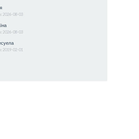
я
о:
2026-08-03
їна
о:
2026-08-03
суела
о:
2019-02-01