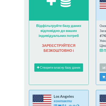
Відфільтруйте базу даних
Оно
відповідно до ваших
Зага
індивідуальних потреб
6'74
Унік
ЗАРЕЄСТРУЙТЕСЯ
Цін
БЕЗКОШТОВНО і
П
Створити власну базу даних
Los Angeles
контакти
@
@