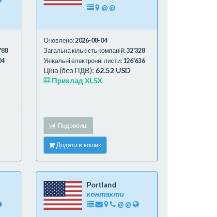
@
@
Оновлено:
2026-08-04
788
Загальна кількість компаній:
32'328
04
Унікальні електронні листи:
126'636
Ціна (без ПДВ):
62.52 USD
Приклад XLSX
Подробиці
Додати в кошик
Portland
контакти
@
@