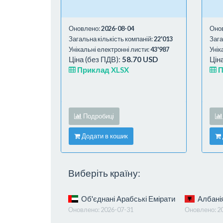
Оновлено:
2026-08-04
Оно
Загальна кількість компаній:
22'013
Зага
Унікальні електронні листи:
43'987
Унік
Ціна (без ПДВ):
58.70 USD
Цін
Приклад XLSX
П
Подробиці
Додати в кошик
Виберіть країну:
Об'єднані Арабські Емірати
Албані
Оновлено:
2026-07-31
Оновлено:
2