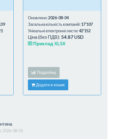
Оновлено:
2026-08-04
139
Загальна кількість компаній:
17'107
21
Унікальні електронні листи:
42'152
Ціна (без ПДВ):
54.87 USD
Приклад XLSX
Подробиці
Додати в кошик
нтина
о:
2026-08-05