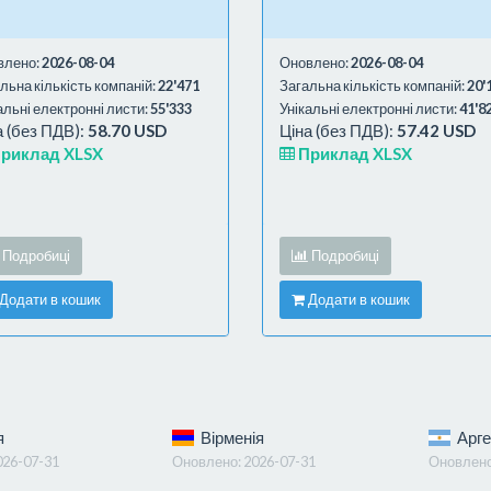
влено:
2026-08-04
Оновлено:
2026-08-04
льна кількість компаній:
22'471
Загальна кількість компаній:
20'
альні електронні листи:
55'333
Унікальні електронні листи:
41'8
а (без ПДВ):
58.70 USD
Ціна (без ПДВ):
57.42 USD
риклад XLSX
Приклад XLSX
Подробиці
Подробиці
Додати в кошик
Додати в кошик
я
Вірменія
Арге
026-07-31
Оновлено:
2026-07-31
Оновлен