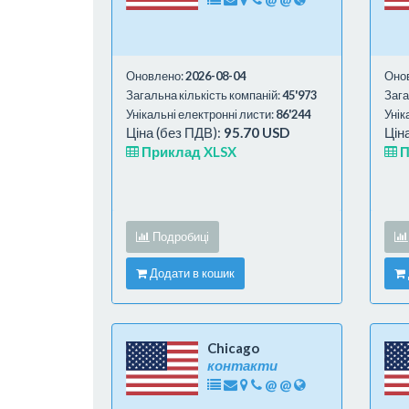
Оновлено:
2026-08-04
Оно
Загальна кількість компаній:
45'973
Зага
Унікальні електронні листи:
86'244
Унік
Ціна (без ПДВ):
95.70 USD
Цін
Приклад XLSX
П
Подробиці
Додати в кошик
Chicago
контакти
@
@