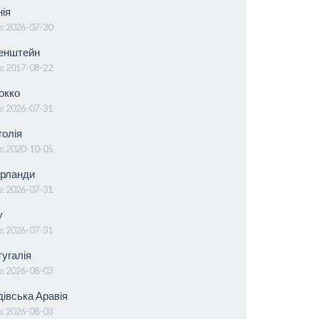
ія
о:
2026-07-30
енштейн
о:
2017-08-22
окко
о:
2026-07-31
олія
о:
2020-10-05
рланди
о:
2026-07-31
у
о:
2026-07-31
угалія
о:
2026-08-03
івська Аравія
о:
2026-08-03