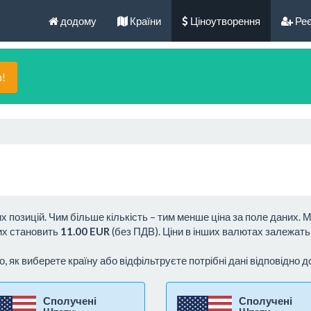
додому
Країни
Ціноутворення
Реє
в!
их позицій. Чим більше кількість – тим менше ціна за поле даних.
них становить
11.00 EUR
(без ПДВ). Ціни в інших валютах залежать в
о, як виберете країну або відфільтруєте потрібні дані відповідно д
Сполучені
Сполучені