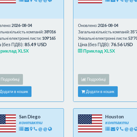
влено:
2026-08-04
Оновлено:
2026-08-04
льна кількість компаній:
38'016
Загальна кількість компаній:
35'
альні електронні листи:
109'165
Унікальні електронні листи:
53'7
а (без ПДВ):
85.49 USD
Ціна (без ПДВ):
76.56 USD
риклад XLSX
Приклад XLSX
Подробиці
Подробиці
Додати в кошик
Додати в кошик
San Diego
Houston
контакти
контакти
@
@
@
@