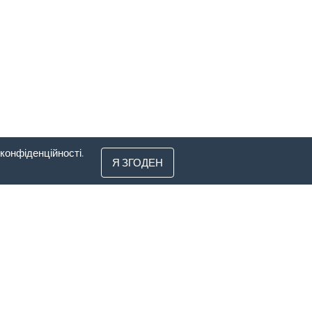
 конфіденційності
.
Я ЗГОДЕН
, Литва
atalogs.business
ння грошей