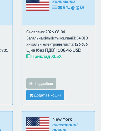
контакти
@
@
Оновлено:
2026-08-04
Загальна кількість компаній:
54'010
Унікальні електронні листи:
126'636
Ціна (без ПДВ):
108.46 USD
2'701
Приклад XLSX
Подробиці
Додати в кошик
New York
електронні
листи