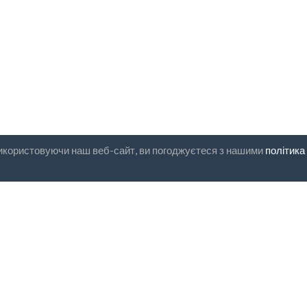
Використовуючи наш веб-сайт, ви погоджуєтеся з нашими
політика
ка на розсилку
UAB "ID forty six"
Код компанії: 302325999
код ПДВ: LT100006016113
Gedimino g. 47, 44242 Kaunas
Електронна пошта:
support@c
годен з
Умовами
та
Політикою
фіденційності
безпечна оплата
доставка за годину
30-денна гарантія поверне