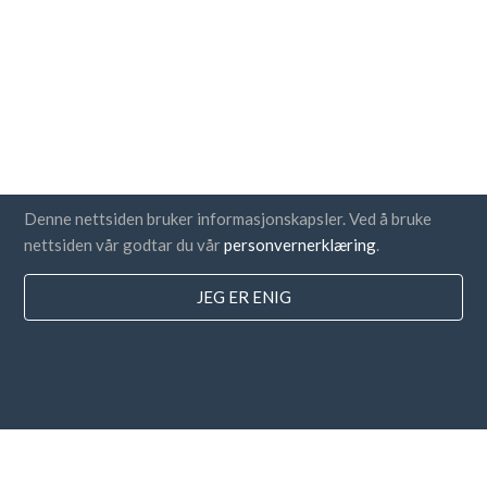
Denne nettsiden bruker informasjonskapsler. Ved å bruke
nettsiden vår godtar du vår
personvernerklæring
.
JEG ER ENIG
Land
FAQ
Prissetting