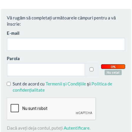
Vă rugăm să completați următoarele câmpuri pentru a vă
înscrie:
E-mail
Parola
0%
Nu setat
Sunt de acord cu
Termenii și Condițiile
și
Politica de
confidențialitate
Dacă aveți deja contul, puteți
Autentificare
.