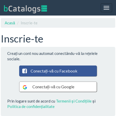
Togg
navig
Acasă
Inscrie-te
Inscrie-te
Creați un cont nou automat conectându-vă la rețelele
sociale.
Conectați-vă cu Facebook
Conectați-vă cu Google
Prin logare sunt de acord cu
Termenii și Condițiile
și
Politica de confidențialitate