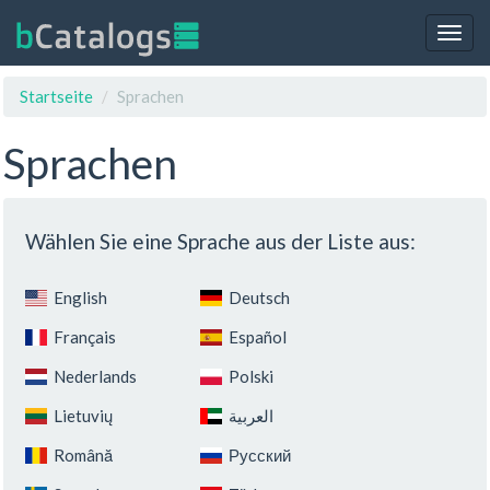
Togg
navig
Startseite
Sprachen
Sprachen
Wählen Sie eine Sprache aus der Liste aus:
English
Deutsch
Français
Español
Nederlands
Polski
Lietuvių
‏العربية‏
Română
Русский